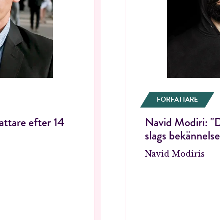
FÖRFATTARE
fattare efter 14
Navid Modiri: "D
RÖSTA
slags bekännelse
Navid Modiris
ost*
Jag accepterar villkoren.