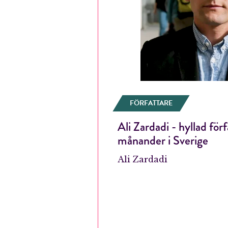
FÖRFATTARE
Ali Zardadi - hyllad för
månander i Sverige
Ali Zardadi
E-p