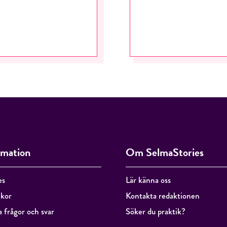
RÖSTA
ÅNGRA OCH STÄNG
rmation
Om SelmaStories
es
Lär känna oss
lkor
Kontakta redaktionen
a frågor och svar
Söker du praktik?