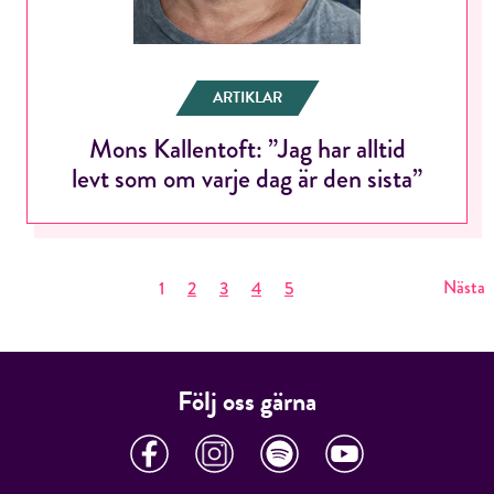
ARTIKLAR
Mons Kallentoft: ”Jag har alltid
levt som om varje dag är den sista”
Nästa
1
2
3
4
5
Följ oss gärna