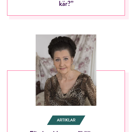
kär?”
RÖSTA
E-post*
Jag accepterar villkoren.
RÖSTA
ÅNGRA OCH STÄNG
ARTIKLAR