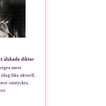
t älskade dikter
RÖSTA
riges mest
idag lika aktuell.
ost*
mest omtyckta,
er.
Jag accepterar villkoren.