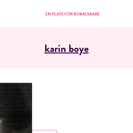
EN PLATS FÖR BOKÄLSKARE
karin boye