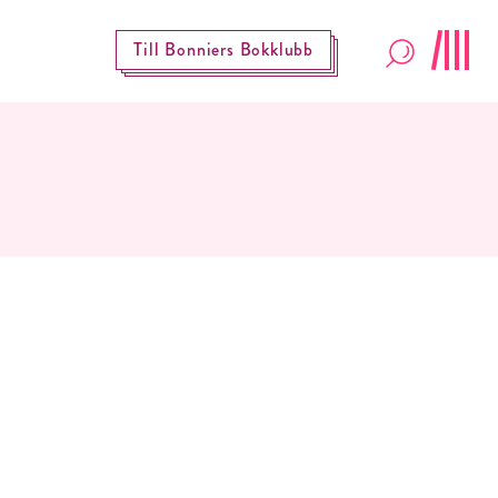
Till Bonniers Bokklubb