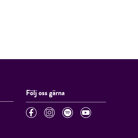
Följ oss gärna