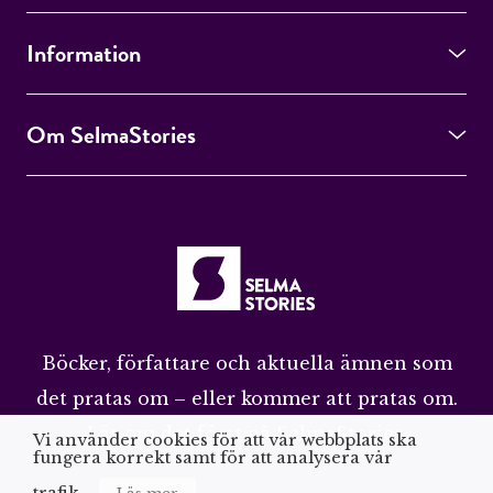
Information
Om SelmaStories
Böcker, författare och aktuella ämnen som
det pratas om – eller kommer att pratas om.
Läs om det först på SelmaStories.
Vi använder cookies för att vår webbplats ska
fungera korrekt samt för att analysera vår