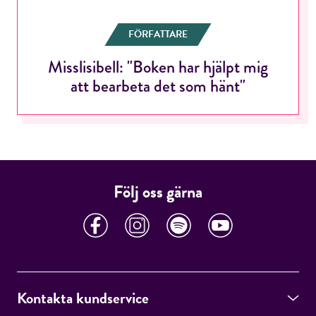
FÖRFATTARE
Misslisibell: "Boken har hjälpt mig
RÖSTA
att bearbeta det som hänt"
E-post*
Följ oss gärna
Jag accepterar villkoren.
RÖSTA
Kontakta kundservice
ÅNGRA OCH STÄNG