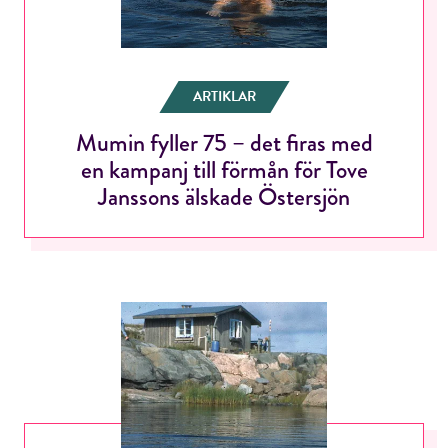
ARTIKLAR
Mumin fyller 75 – det firas med
en kampanj till förmån för Tove
RÖSTA
Janssons älskade Östersjön
E-post*
Jag accepterar villkoren.
RÖSTA