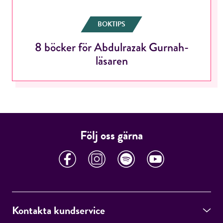
BOKTIPS
8 böcker för Abdulrazak Gurnah-
RÖSTA
läsaren
E-post*
Följ oss gärna
Jag accepterar villkoren.
RÖSTA
Kontakta kundservice
ÅNGRA OCH STÄNG