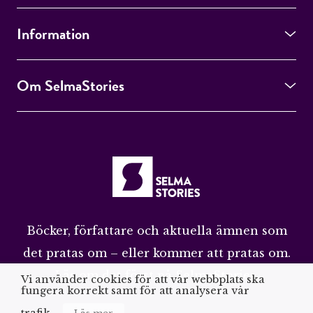
Information
Om SelmaStories
Böcker, författare och aktuella ämnen som
det pratas om – eller kommer att pratas om.
Läs om det först på SelmaStories.
Vi använder cookies för att vår webbplats ska
fungera korrekt samt för att analysera vår