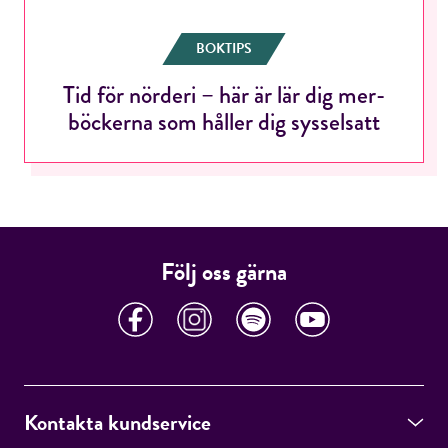
BOKTIPS
Tid för nörderi – här är lär dig mer-
RÖSTA
böckerna som håller dig sysselsatt
E-post*
Följ oss gärna
Jag accepterar villkoren.
RÖSTA
Kontakta kundservice
ÅNGRA OCH STÄNG