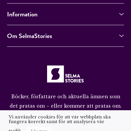
Information
Om SelmaStories
Böcker, författare och aktuella ämnen som
det pratas om – eller kommer att pratas om.
Läs om det först på SelmaStories.
Vi använder cookies för att vår webbplats ska
fungera korrekt samt för att analysera vår