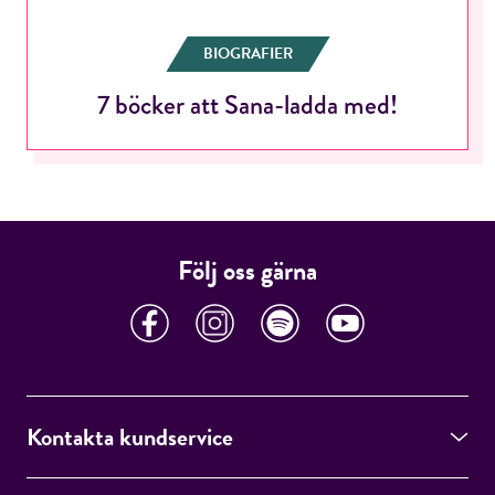
BIOGRAFIER
7 böcker att Sana-ladda med!
RÖSTA
E-post*
Följ oss gärna
Jag accepterar villkoren.
RÖSTA
Kontakta kundservice
ÅNGRA OCH STÄNG