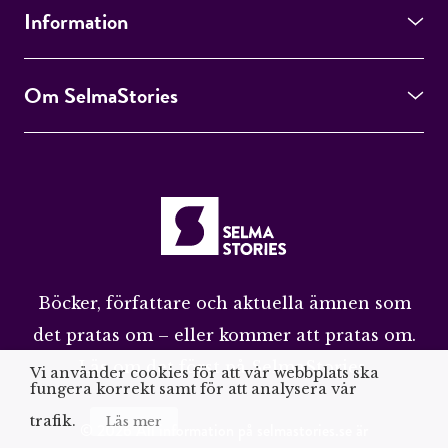
Information
Om SelmaStories
Böcker, författare och aktuella ämnen som
det pratas om – eller kommer att pratas om.
Läs om det först på SelmaStories.
Vi använder cookies för att vår webbplats ska
fungera korrekt samt för att analysera vår
trafik.
Läs mer
© 2026 All information på selmastories.se är