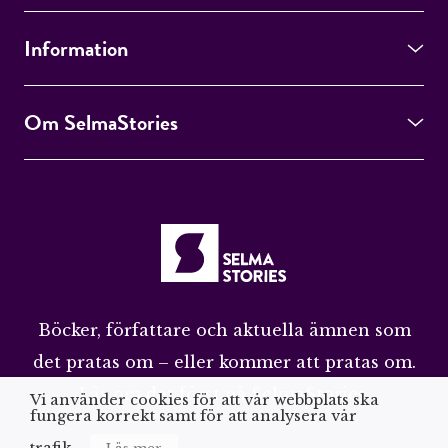
Information
Om SelmaStories
Böcker, författare och aktuella ämnen som
det pratas om – eller kommer att pratas om.
Läs om det först på SelmaStories.
Vi använder cookies för att vår webbplats ska
fungera korrekt samt för att analysera vår