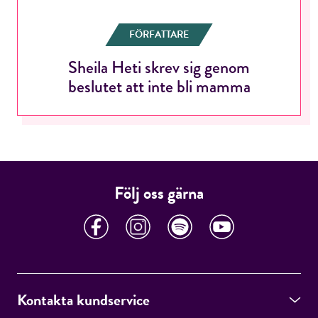
FÖRFATTARE
Sheila Heti skrev sig genom
RÖSTA
beslutet att inte bli mamma
E-post*
Följ oss gärna
Jag accepterar villkoren.
RÖSTA
Kontakta kundservice
ÅNGRA OCH STÄNG