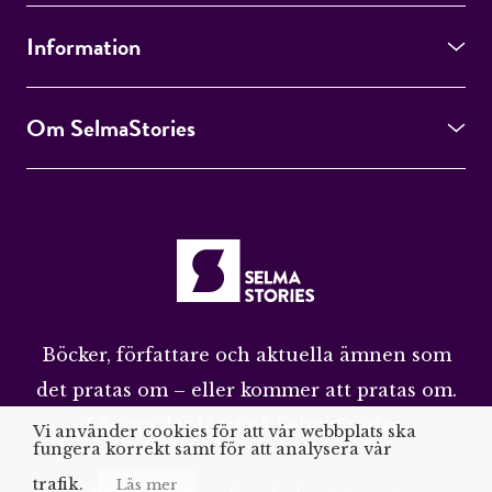
Information
Om SelmaStories
Böcker, författare och aktuella ämnen som
det pratas om – eller kommer att pratas om.
Läs om det först på SelmaStories.
Vi använder cookies för att vår webbplats ska
fungera korrekt samt för att analysera vår
trafik.
Läs mer