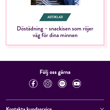
ARTIKLAR
Jag accepterar villkoren.
Döstädning – snackisen som röjer
väg för dina minnen
RÖSTA
ÅNGRA OCH STÄNG
Följ oss gärna
Kontakta kundservice