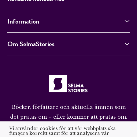
Information
Om SelmaStories
Böcker, författare och aktuella ämnen som
det pratas om – eller kommer att pratas om.
Läs om det först på SelmaStories.
Vi använder cookies för att vår webbplats ska
fungera korrekt samt för att analysera vår