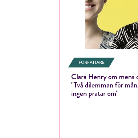
FÖRFATTARE
Clara Henry om mens o
"Två dilemman för må
ingen pratar om"
E-p