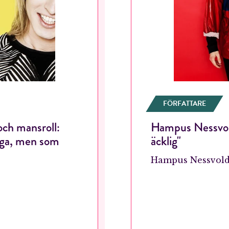
FÖRFATTARE
ch mansroll:
Hampus Nessvold:
RÖSTA
nga, men som
äcklig"
Hampus Nessvol
ost*
Jag accepterar villkoren.