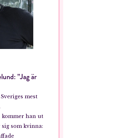
lund: ”Jag är
RÖSTA
 Sveriges mest
h
ost*
u kommer han ut
r sig som kvinna:
Jag accepterar villkoren.
äffade