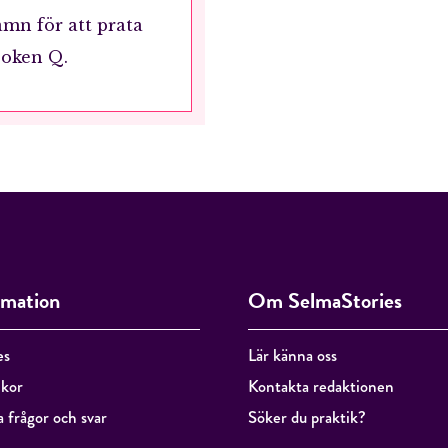
n för att prata
boken Q.
RÖSTA
ÅNGRA OCH STÄNG
rmation
Om SelmaStories
es
Lär känna oss
lkor
Kontakta redaktionen
a frågor och svar
Söker du praktik?