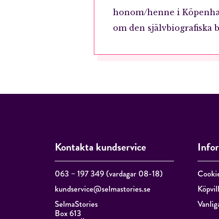
honom/henne i Köpenham
om den självbiografiska 
Kontakta kundservice
Info
063 – 197 349 (vardagar 08-18)
Cooki
kundservice@selmastories.se
Köpvil
SelmaStories
Vanlig
Box 613