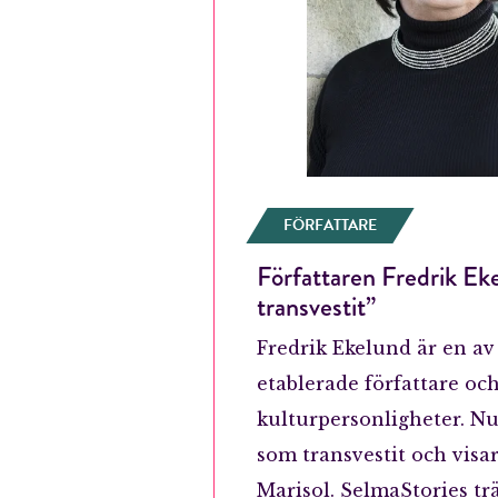
FÖRFATTARE
Författaren Fredrik Eke
transvestit”
Fredrik Ekelund är en av
etablerade författare oc
E-p
kulturpersonligheter. N
som transvestit och visa
Marisol. SelmaStories tr