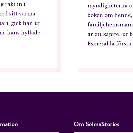
g rakt in i
myndigheterna o
Jag accepterar villkoren.
med sitt varma
boken om henne, 
uari, gick han ur
familjehemsmamm
me hans hyllade
är ett kapitel ur
RÖSTA
Esmeralda första
ÅNGRA OCH STÄNG
rmation
Om SelmaStories