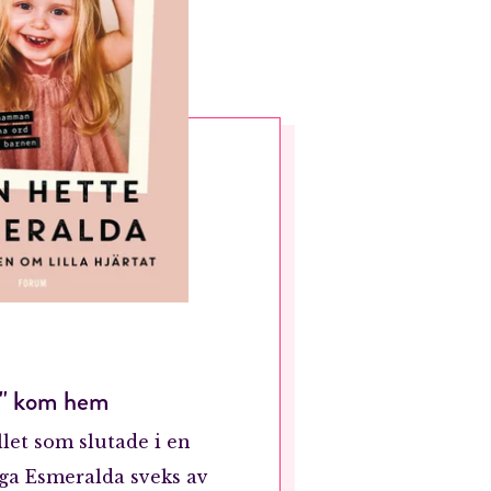
at" kom hem
allet som slutade i en
iga Esmeralda sveks av