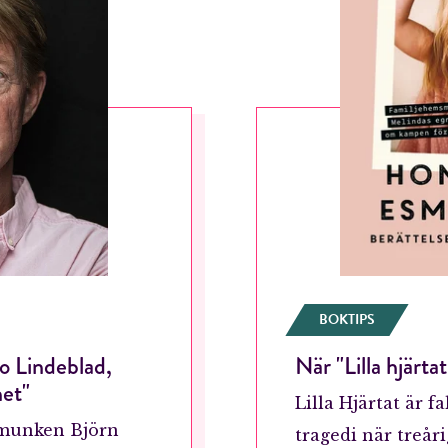
RÖSTA
BOKTIPS
o Lindeblad,
När "Lilla hjärt
et"
Lilla Hjärtat är f
ost*
tmunken Björn
tragedi när treår