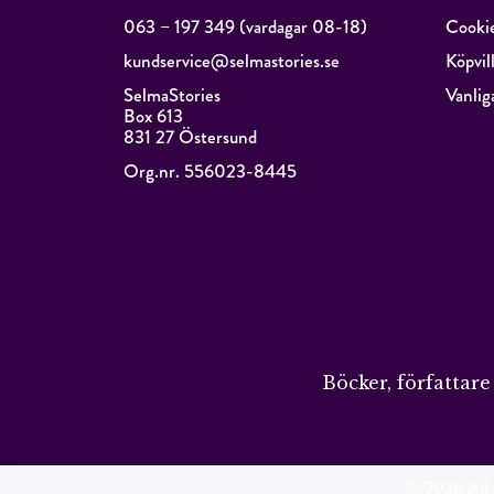
063 – 197 349 (vardagar 08-18)
Cooki
kundservice@selmastories.se
Köpvil
SelmaStories
Vanlig
Box 613
831 27 Östersund
Org.nr. 556023-8445
Böcker, författar
© 2026 All i