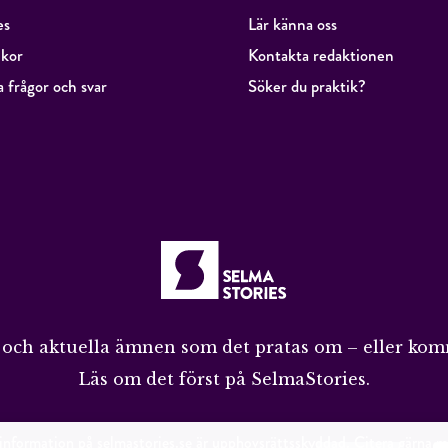
es
Lär känna oss
lkor
Kontakta redaktionen
a frågor och svar
Söker du praktik?
e och aktuella ämnen som det pratas om – eller kom
Läs om det först på SelmaStories.
nformation på selmastories.se är upphovsrättsskyddad. Citera gärna m