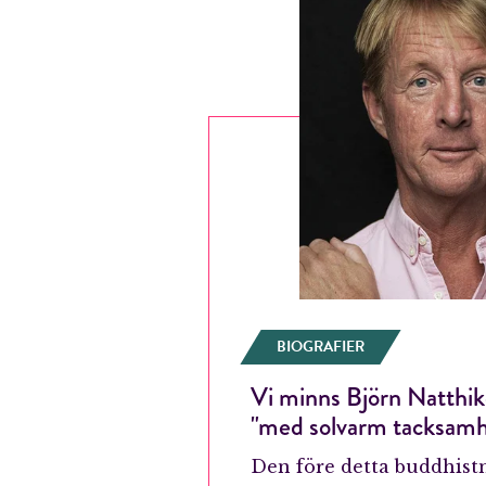
BIOGRAFIER
Vi minns Björn Natthik
"med solvarm tacksamh
E-p
Den före detta buddhis