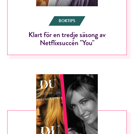
BOKTIPS
Klart för en tredje säsong av
Netflixsuccén "You"
RÖSTA
E-post*
Jag accepterar villkoren.
RÖSTA