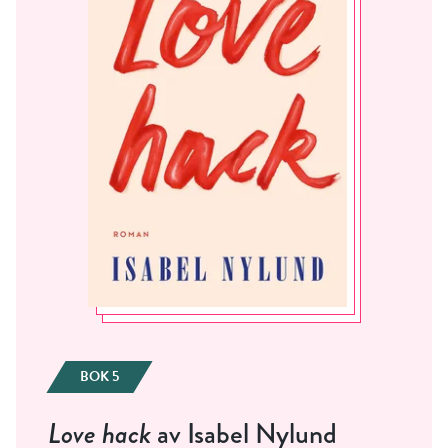
Jag accepterar villkoren.
RÖSTA
ÅNGRA OCH STÄNG
BOK 5
Love hack
av Isabel Nylund