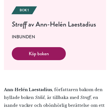
BOK 1
Straff
av Ann-Helén Laestadius
INBUNDEN
Köp boken
Ann-Helén Laestadius
, författaren bakom den
hyllade boken
Stöld
, är tillbaka med
Straff
, en
isande vacker och obönhörlig berättelse om ett