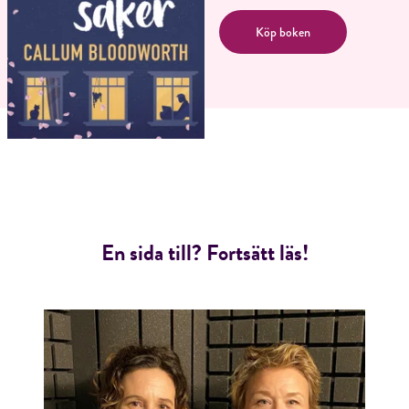
Köp boken
RÖSTA
En sida till? Fortsätt läs!
E-post*
Jag accepterar villkoren.