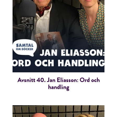
E-post*
Jag accepterar villkoren.
RÖSTA
Avsnitt 40. Jan Eliasson: Ord och
ÅNGRA OCH STÄNG
handling