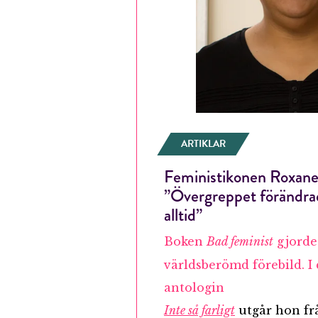
ARTIKLAR
Feministikonen Roxane
”Övergreppet förändrade
alltid”
Boken
Bad feminist
gjord
E-p
världsberömd förebild. I
antologin
Inte så farligt
utgår hon fr