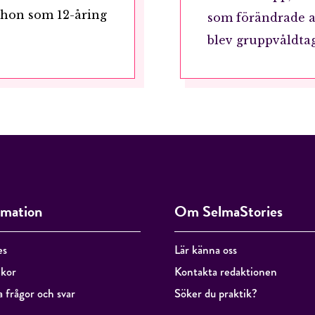
 hon som 12-åring
som förändrade al
blev gruppvåldta
RÖSTA
ÅNGRA OCH STÄNG
rmation
Om SelmaStories
es
Lär känna oss
lkor
Kontakta redaktionen
a frågor och svar
Söker du praktik?