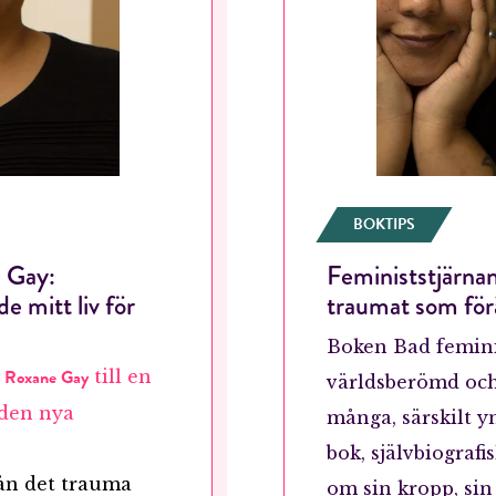
BOKTIPS
 Gay:
Feministstjärn
RÖSTA
 mitt liv för
traumat som för
Boken Bad femini
Roxane Gay
e
till en
världsberömd och 
ost*
 den nya
många, särskilt yn
bok, självbiograf
Jag accepterar villkoren.
ån det trauma
om sin kropp, si