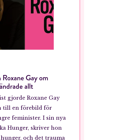
an Roxane Gay om
ändrade allt
st gjorde Roxane Gay
till en förebild för
gre feminister. I sin nya
iska Hunger, skriver hon
n hunger, och det trauma