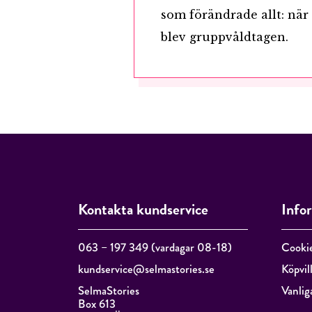
som förändrade allt: när
blev gruppvåldtagen.
Kontakta kundservice
Info
063 – 197 349 (vardagar 08-18)
Cooki
kundservice@selmastories.se
Köpvil
SelmaStories
Vanlig
Box 613