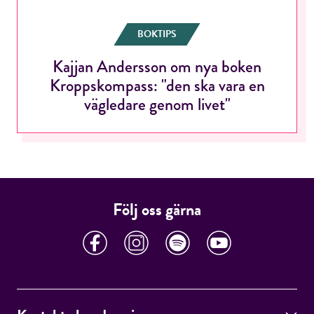
BOKTIPS
Kajjan Andersson om nya boken
Kroppskompass: "den ska vara en
RÖSTA
vägledare genom livet"
E-post*
Följ oss gärna
Jag accepterar villkoren.
RÖSTA
ÅNGRA OCH STÄNG