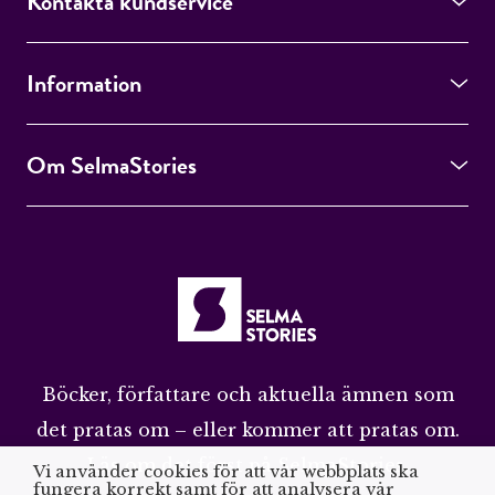
Kontakta kundservice
Information
Om SelmaStories
Böcker, författare och aktuella ämnen som
det pratas om – eller kommer att pratas om.
Läs om det först på SelmaStories.
Vi använder cookies för att vår webbplats ska
fungera korrekt samt för att analysera vår