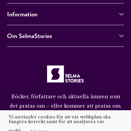
Information
Om SelmaStories
Böcker, författare och aktuella ämnen som
det pratas om – eller kommer att pratas om.
Läs om det först på SelmaStories.
Vi använder cookies för att vår webbplats ska
fungera korrekt samt för att analysera vår