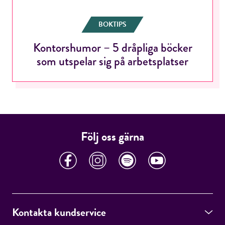
BOKTIPS
Kontorshumor – 5 dråpliga böcker
RÖSTA
som utspelar sig på arbetsplatser
E-post*
Följ oss gärna
Jag accepterar villkoren.
RÖSTA
Kontakta kundservice
ÅNGRA OCH STÄNG