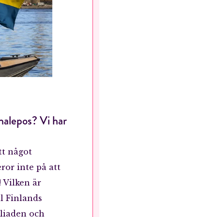
onalepos? Vi har
RÖSTA
tt något
ror inte på att
ost*
! Vilken är
ll Finlands
Jag accepterar villkoren.
Iliaden och