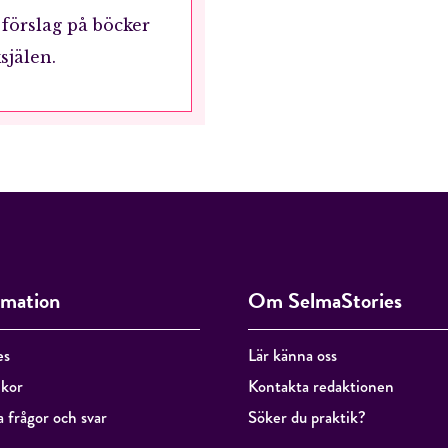
 förslag på böcker
själen.
RÖSTA
ÅNGRA OCH STÄNG
rmation
Om SelmaStories
es
Lär känna oss
lkor
Kontakta redaktionen
a frågor och svar
Söker du praktik?