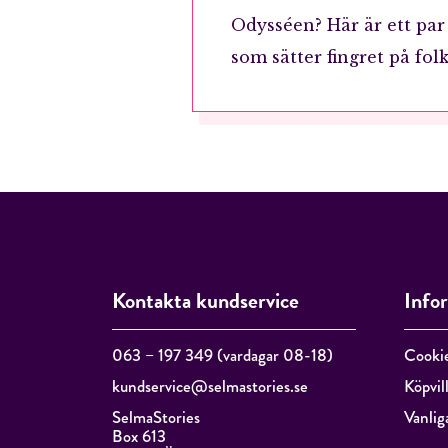
Odysséen? Här är ett par
som sätter fingret på folk
Kontakta kundservice
Info
063 – 197 349 (vardagar 08-18)
Cooki
kundservice@selmastories.se
Köpvil
SelmaStories
Vanlig
Box 613