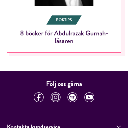
BOKTIPS
Jag accepterar villkoren.
8 böcker för Abdulrazak Gurnah-
läsaren
RÖSTA
ÅNGRA OCH STÄNG
Följ oss gärna
Kontakta kundservice