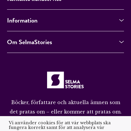
Information
Om SelmaStories
Böcker, författare och aktuella ämnen som
det pratas om – eller kommer att pratas om.
Läs om det först på SelmaStories.
Vi använder cookies för att vår webbplats ska
fungera korrekt samt för att analysera vår