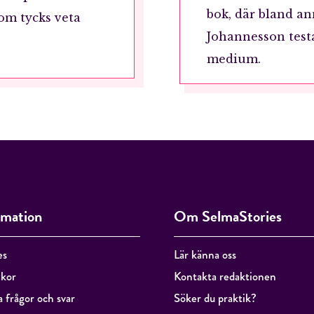
bok, där bland an
om tycks veta
Johannesson testa
RÖSTA
medium.
ÅNGRA OCH STÄNG
rmation
Om SelmaStories
es
Lär känna oss
lkor
Kontakta redaktionen
a frågor och svar
Söker du praktik?