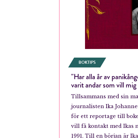
BOKTIPS
"Har alla år av panikån
varit andar som vill mig
Tillsammans med sin m
journalisten Ika Johanne
E-p
för ett reportage till b
vill få kontakt med Ikas
1991. Till en början är Ik