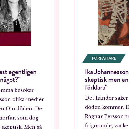
FÖRFATTARE
gest egentligen
Ika Johannesson
RÖSTA
 något?"
skeptisk men en 
förklara"
amma besöker
Det händer sake
sson olika medier
ost*
döden kommer. D
oken Om döden. De
Ragnar Persson tr
 morfar, som dog
Jag accepterar villkoren.
frigörande, vacke
a skeptisk. Men så