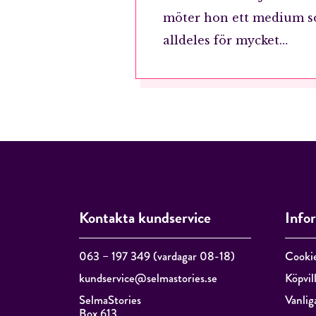
möter hon ett medium s
alldeles för mycket…
Kontakta kundservice
Info
063 – 197 349 (vardagar 08-18)
Cooki
kundservice@selmastories.se
Köpvil
SelmaStories
Vanlig
Box 613