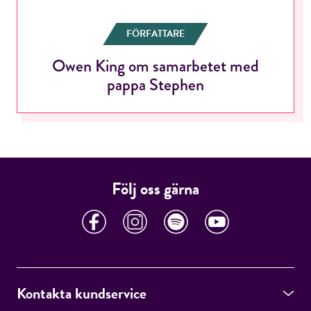
FÖRFATTARE
Owen King om samarbetet med
RÖSTA
pappa Stephen
E-post*
Följ oss gärna
Jag accepterar villkoren.
RÖSTA
Kontakta kundservice
ÅNGRA OCH STÄNG