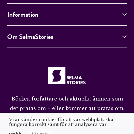
Information
Om SelmaStories
Böcker, författare och aktuella ämnen som
det pratas om – eller kommer att pratas om.
Läs om det först på SelmaStories.
Vi använder cookies för att vår webbplats ska
fungera korrekt samt för att analysera vår