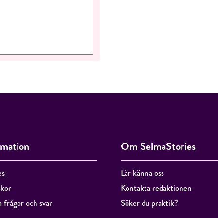
RÖSTA
ÅNGRA OCH STÄNG
rmation
Om SelmaStories
es
Lär känna oss
lkor
Kontakta redaktionen
a frågor och svar
Söker du praktik?