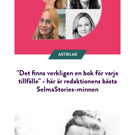
RÖSTA
E-post*
ARTIKLAR
"Det finns verkligen en bok för varje
Jag accepterar villkoren.
tillfälle" - här är redaktionens bästa
SelmaStories-minnen
RÖSTA
ÅNGRA OCH STÄNG