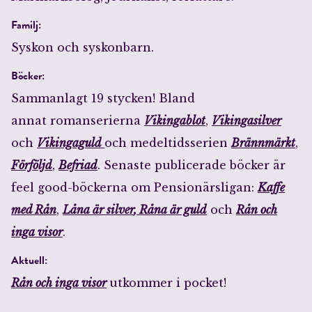
Familj:
Syskon och syskonbarn.
Böcker:
Sammanlagt 19 stycken! Bland
annat romanserierna
Vikingablot
,
Vikingasilver
och
Vikingaguld
och medeltidsserien
Brännmärkt
,
Förföljd
,
Befriad
. Senaste publicerade böcker är
feel good-böckerna om Pensionärsligan:
Kaffe
med Rån
,
Låna är silver
, Råna är guld
och
Rån och
inga visor
.
Aktuell:
Rån och inga visor
utkommer i pocket!