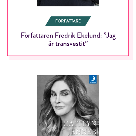
FÖRFATTARE
Författaren Fredrik Ekelund: ”Jag
är transvestit”
RÖSTA
E-post*
Jag accepterar villkoren.
RÖSTA