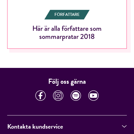
FÖRFATTARE
Här är alla författare som
RÖSTA
sommarpratar 2018
E-post*
Följ oss gärna
Jag accepterar villkoren.
RÖSTA
Kontakta kundservice
ÅNGRA OCH STÄNG