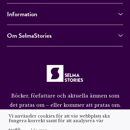
Information
Om SelmaStories
Böcker, författare och aktuella ämnen som
det pratas om – eller kommer att pratas om.
Läs om det först på SelmaStories.
Vi använder cookies för att vår webbplats ska
fungera korrekt samt för att analysera vår