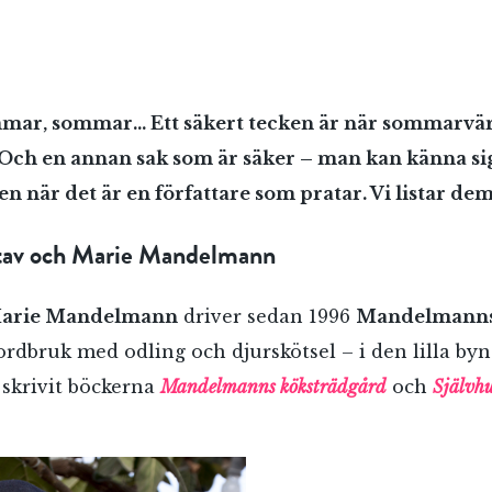
ar, sommar… Ett säkert tecken är när sommarvä
Och en annan sak som är säker – man kan känna sig
n när det är en författare som pratar. Vi listar dem
stav och Marie Mandelmann
Marie Mandelmann
driver sedan 1996
Mandelmanns
jordbruk med odling och djurskötsel – i den lilla b
 skrivit böckerna
Mandelmanns köksträdgård
och
Självh