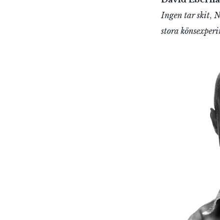
Ingen tar skit
,
N
stora könsexper