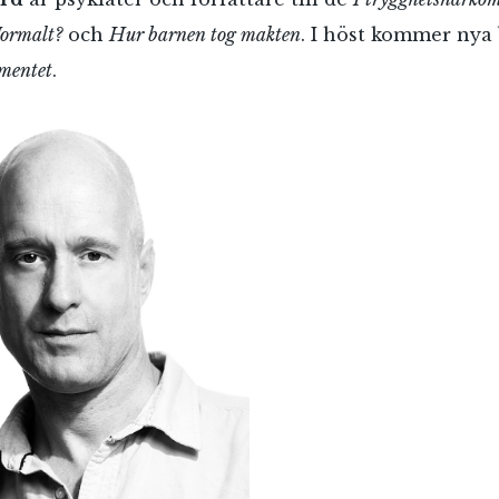
ormalt?
och
Hur barnen tog makten
. I höst kommer nya
imentet
.