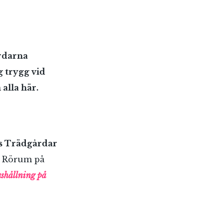
rdarna
 trygg vid
 alla här.
 Trädgårdar
yn Rörum på
ushållning på