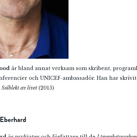
Jag accepterar villkoren.
RÖSTA
ÅNGRA OCH STÄNG
ood
är bland annat verksam som skribent, programl
onferencier och UNICEF-ambassadör. Han har skrivit e
t
Solblekt av livet
(2015)
d Eberhard
ard
är psykiater och författare till de
I trygghetsnarko