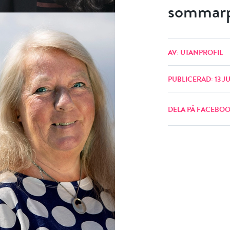
sommarp
AV: UTANPROFIL
PUBLICERAD: 13 JU
DELA PÅ FACEBO