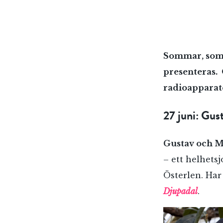
Sommar, somm
presenteras. 
radioapparate
27 juni: Gu
Gustav och 
– ett helhets
Österlen. Har
Djupadal
.