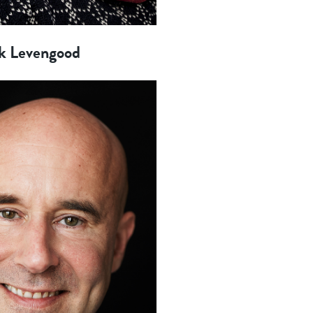
rk Levengood
RÖSTA
ost*