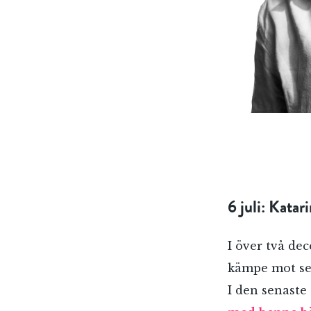
6 juli: Kat
I över två de
kämpe mot sex
I den senast