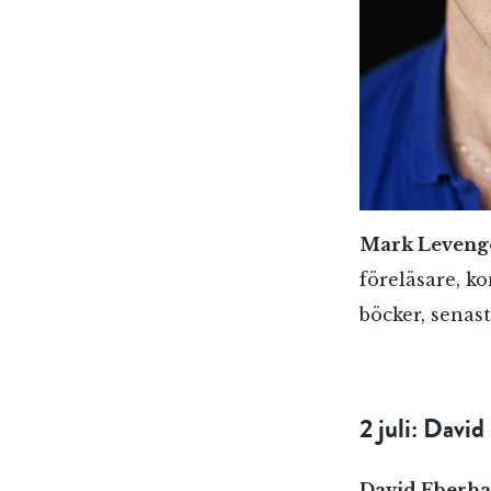
Mark Leveng
föreläsare, k
böcker, senas
2 juli: Davi
David Eberh