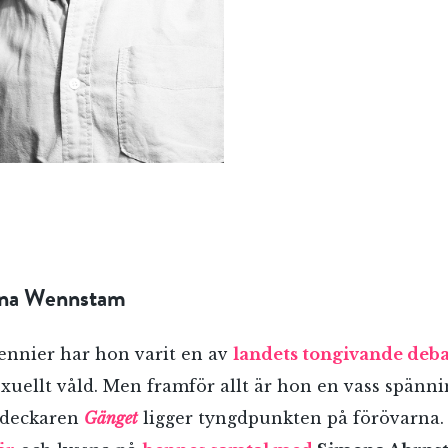
arina Wennstam
cennier har hon varit en av
landets tongivande deba
uellt våld. Men framför allt är hon en vass spännin
e deckaren
Gänget
ligger tyngdpunkten på förövarna