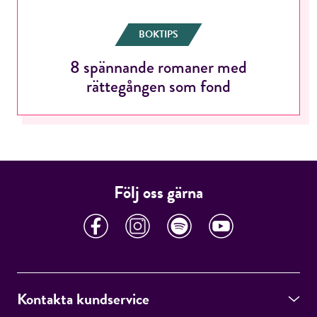
BOKTIPS
8 spännande romaner med
RÖSTA
rättegången som fond
E-post*
Följ oss gärna
Jag accepterar villkoren.
RÖSTA
Kontakta kundservice
ÅNGRA OCH STÄNG