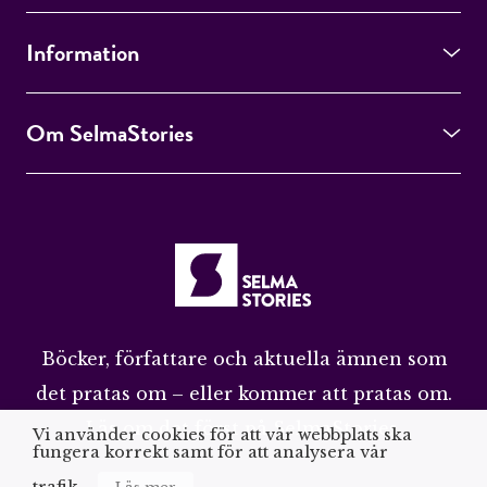
Information
Om SelmaStories
Böcker, författare och aktuella ämnen som
det pratas om – eller kommer att pratas om.
Läs om det först på SelmaStories.
Vi använder cookies för att vår webbplats ska
fungera korrekt samt för att analysera vår