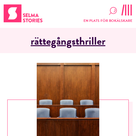
EN PLATS FÖR BOKÄLSKARE
rättegångsthriller