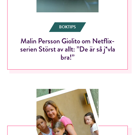
BOKTIPS
Malin Persson Giolito om Netflix-
serien Störst av allt: ”De är så j*vla
RÖSTA
bra!”
E-post*
Jag accepterar villkoren.
RÖSTA