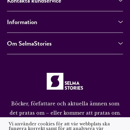
Kontakta kundservice
Information
Om SelmaStories
Böcker, författare och aktuella ämnen som
det pratas om – eller kommer att pratas om.
Läs om det först på SelmaStories.
Vi använder cookies för att vår webbplats ska
fungera korrekt samt för att analysera vår