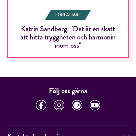
FÖRFATTARE
Katrin Sandberg: "Det är en skatt
att hitta tryggheten och harmonin
RÖSTA
inom oss"
E-post*
Följ oss gärna
Jag accepterar villkoren.
RÖSTA
ÅNGRA OCH STÄNG