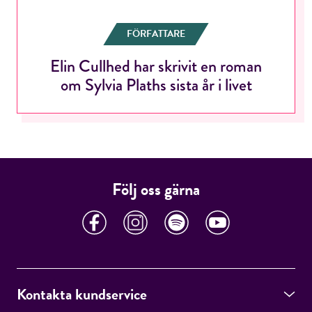
FÖRFATTARE
Elin Cullhed har skrivit en roman
RÖSTA
om Sylvia Plaths sista år i livet
E-post*
Följ oss gärna
Jag accepterar villkoren.
RÖSTA
Kontakta kundservice
ÅNGRA OCH STÄNG