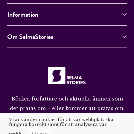
Information
Om SelmaStories
Böcker, författare och aktuella ämnen som
det pratas om – eller kommer att pratas om.
Läs om det först på SelmaStories.
Vi använder cookies för att vår webbplats ska
fungera korrekt samt för att analysera vår