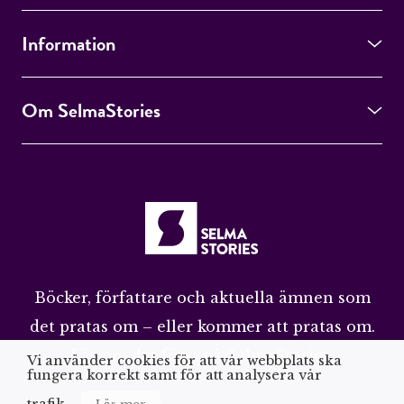
Information
Om SelmaStories
Böcker, författare och aktuella ämnen som
det pratas om – eller kommer att pratas om.
Läs om det först på SelmaStories.
Vi använder cookies för att vår webbplats ska
fungera korrekt samt för att analysera vår