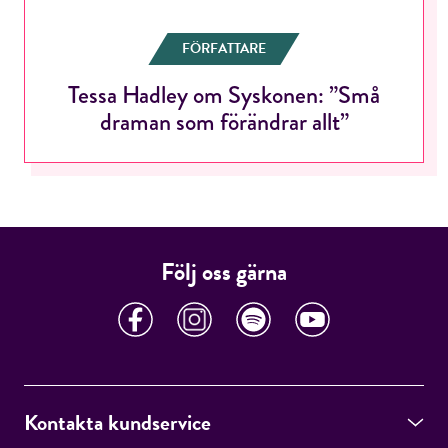
FÖRFATTARE
Tessa Hadley om Syskonen: ”Små
RÖSTA
draman som förändrar allt”
E-post*
Följ oss gärna
Jag accepterar villkoren.
RÖSTA
Kontakta kundservice
ÅNGRA OCH STÄNG