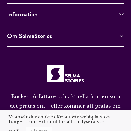
Information
Om SelmaStories
Böcker, författare och aktuella ämnen som
det pratas om – eller kommer att pratas om.
Läs om det först på SelmaStories.
Vi använder cookies för att vår webbplats ska
fungera korrekt samt för att analysera vår