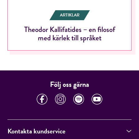
ARTIKLAR
Theodor Kallifatides – en filosof
RÖSTA
med kärlek till språket
E-post*
Följ oss gärna
Jag accepterar villkoren.
RÖSTA
Kontakta kundservice
ÅNGRA OCH STÄNG