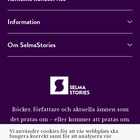
Information
Om SelmaStories
Böcker, författare och aktuella ämnen som
det pratas om – eller kommer att pratas om.
Läs om det först på SelmaStories.
Vi använder cookies för att vår webbplats ska
fungera korrekt samt för att analysera vår