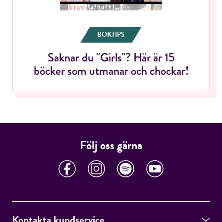
BOKTIPS
Jag accepterar villkoren.
Saknar du "Girls"? Här är 15
böcker som utmanar och chockar!
RÖSTA
ÅNGRA OCH STÄNG
Följ oss gärna
Kontakta kundservice