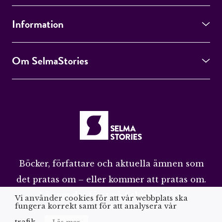
Information
Om SelmaStories
Böcker, författare och aktuella ämnen som
det pratas om – eller kommer att pratas om.
Läs om det först på SelmaStories.
Vi använder cookies för att vår webbplats ska
fungera korrekt samt för att analysera vår