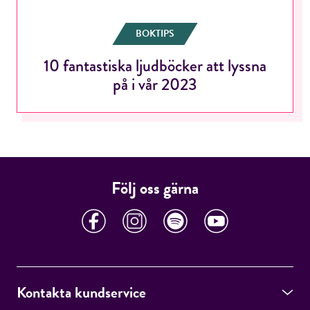
BOKTIPS
10 fantastiska ljudböcker att lyssna
RÖSTA
på i vår 2023
E-post*
Följ oss gärna
Jag accepterar villkoren.
RÖSTA
Kontakta kundservice
ÅNGRA OCH STÄNG