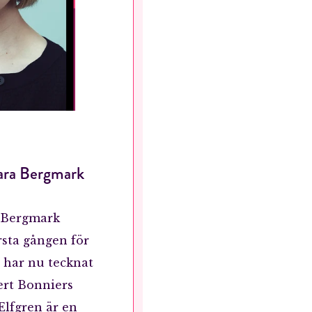
Sara Bergmark
RÖSTA
a Bergmark
rsta gången för
ost*
 har nu tecknat
ert Bonniers
Jag accepterar villkoren.
Elfgren är en