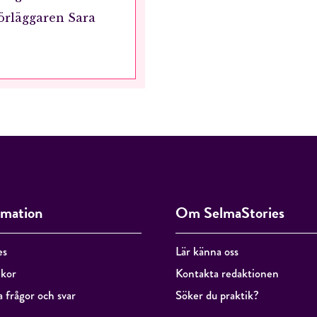
 förläggaren Sara
RÖSTA
ÅNGRA OCH STÄNG
rmation
Om SelmaStories
es
Lär känna oss
lkor
Kontakta redaktionen
a frågor och svar
Söker du praktik?