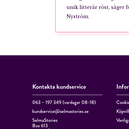
unik litterär röst, säger
Nyström.
Kontakta kundservice
Info
063 – 197 349 (vardagar 08-18)
Cooki
kundservice@selmastories.se
Köpvil
SelmaStories
Vanlig
Box 613