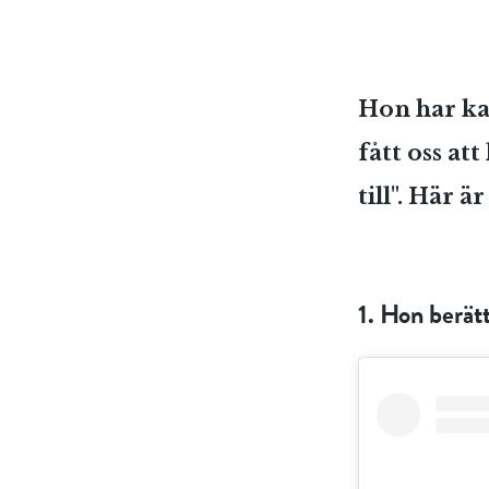
Hon har ka
fått oss at
till". Här ä
1. Hon berät