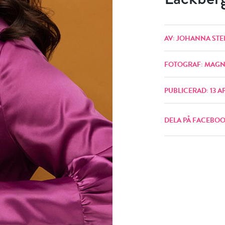
AV: JOHANNA STE
FOTOGRAF: MAGN
PUBLICERAD: 13 AP
DELA PÅ FACEBO