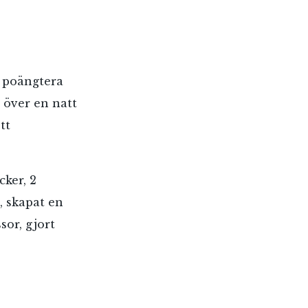
t poängtera
 över en natt
tt
cker, 2
, skapat en
sor, gjort