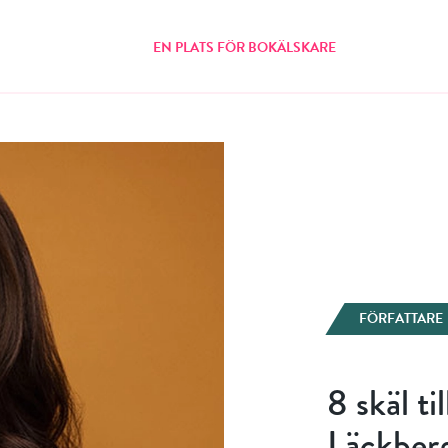
EN PLATS FÖR BOKÄLSKARE
FÖRFATTARE
8 skäl ti
Läckber