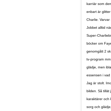
karriär som den
enbart är glitt
Charlie. Varvar 
Jobbet alltid n
Super-Charliebö
böcker om Faye,
genomgått 2 skil
tv-program mm m
glädje, men ibl
essensen i vad 
Jag är stolt. I
bilden. Så tillä
E-p
karaktärer och 
sorg och glädje