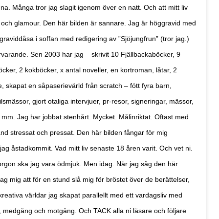
na. Många tror jag slagit igenom över en natt. Och att mitt liv
er och glamour. Den här bilden är sannare. Jag är höggravid med
graviddåsa i soffan med redigering av ”Sjöjungfrun” (tror jag.)
ärvarande. Sen 2003 har jag – skrivit 10 Fjällbackaböcker, 9
cker, 2 kokböcker, x antal noveller, en kortroman, låtar, 2
 skapat en såpaserievärld från scratch – fött fyra barn,
smässor, gjort otaliga intervjuer, pr-resor, signeringar, mässor,
m. Jag har jobbat stenhårt. Mycket. Målinriktat. Oftast med
and stressat och pressat. Den här bilden fångar för mig
RÖSTA
jag åstadkommit. Vad mitt liv senaste 18 åren varit. Och vet ni.
morgon ska jag vara ödmjuk. Men idag. När jag såg den här
t jag mig att för en stund slå mig för bröstet över de berättelser,
ost*
kreativa världar jag skapat parallellt med ett vardagsliv med
, medgång och motgång. Och TACK alla ni läsare och följare