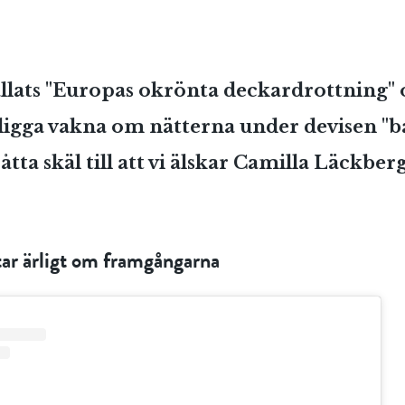
llats "Europas okrönta deckardrottning" 
t ligga vakna om nätterna under devisen "b
r åtta skäl till att vi älskar Camilla Läckberg
tar ärligt om framgångarna