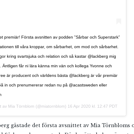
t premiär! Första avsnitten av podden ”Sårbar och Superstark”
lationen till våra kroppar, om sårbarhet, om mod och sårbarhet.
ågor kring svartsjuka och relation och så kastar @lackberg mig
 Äntligen får ni lära känna min vän och kollega Yvonne och
e är producent och världens bästa @lackberg är vår premiär
å in och prenumererar redan nu på @acastsweden eller
n
at av
Mia Törnblom
(@miatornblom)
16 Apr 2020 kl. 12:47 PDT
erg gästade det första avsnittet av Mia Törnbloms