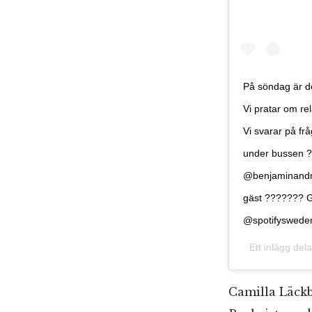
På söndag är de
Vi pratar om re
Vi svarar på fr
under bussen ?.
@benjaminandre
gäst ??????? G
@spotifyswede
Ett inlägg del
Camilla Läckb