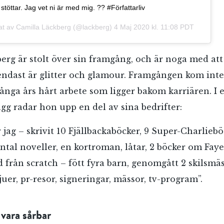
stöttar. Jag vet ni är med mig. ?? #Författarliv
Jag accepterar villkoren.
lat av
Camilla Läckberg
(@lackberg)
4 Maj 2020 kl. 11:08 PDT
RÖSTA
erg är stolt över sin framgång, och är noga med at
e endast är glitter och glamour. Framgången kom inte
ÅNGRA OCH STÄNG
ånga års hårt arbete som ligger bakom karriären. I e
gg radar hon upp en del av sina bedrifter:
jag – skrivit 10 Fjällbackaböcker, 9 Super-Charliebö
ntal noveller, en kortroman, låtar, 2 böcker om Faye
 från scratch – fött fyra barn, genomgått 2 skilsmäs
juer, pr-resor, signeringar, mässor, tv-program”.
 vara sårbar