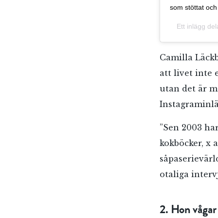
som stöttat och 
Ett inlägg de
Camilla Läckb
att livet int
utan det är m
Instagraminlä
”Sen 2003 har 
kokböcker, x a
såpaserievärld
otaliga interv
2. Hon vågar