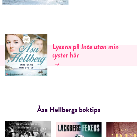
E-post*
Lyssna på
Inte utan min
syster
här
Jag accepterar villkoren.
RÖSTA
ÅNGRA OCH STÄNG
Åsa Hellbergs boktips