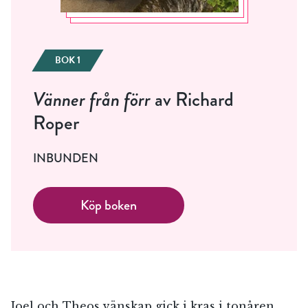
BOK 1
Vänner från förr
av Richard
Roper
INBUNDEN
Köp boken
Joel och Theos vänskap gick i kras i tonåren,