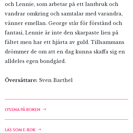
och Lennie, som arbetar på ett lantbruk och
Jag accepterar villkoren.
vandrar omkring och samtalar med varandra,
vänner emellan. George står för förstånd och
RÖSTA
fantasi, Lennie är inte den skarpaste lien på
fältet men har ett hjärta av guld. Tillsammans
ÅNGRA OCH STÄNG
drömmer de om att en dag kunna skaffa sig en
alldeles egen bondgård.
Översättare:
Sven Barthel
LYSSNA PÅ BOKEN
LÄS SOM E-BOK