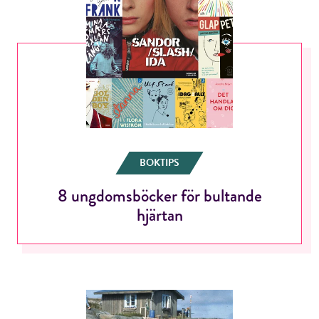
RÖSTA
E-post*
Jag accepterar villkoren.
BOKTIPS
8 ungdomsböcker för bultande
hjärtan
RÖSTA
ÅNGRA OCH STÄNG