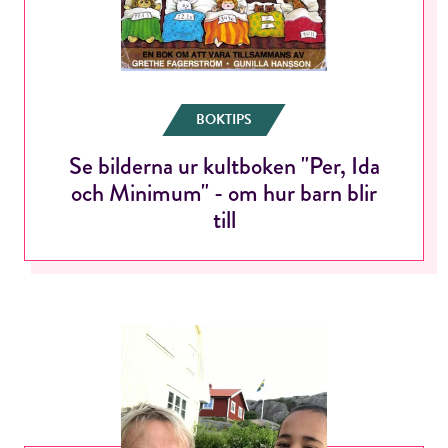
BOKTIPS
Se bilderna ur kultboken "Per, Ida
och Minimum" - om hur barn blir
till