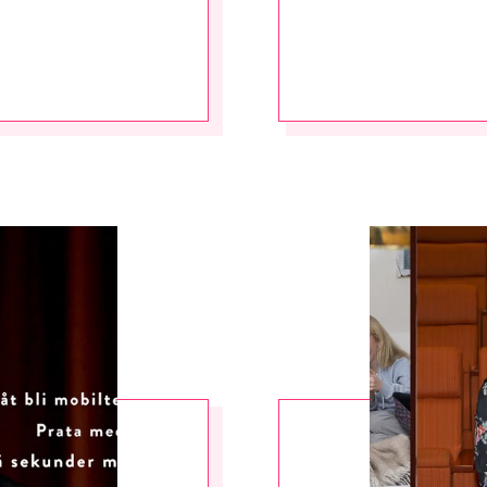
RÖSTA
ost*
Jag accepterar villkoren.