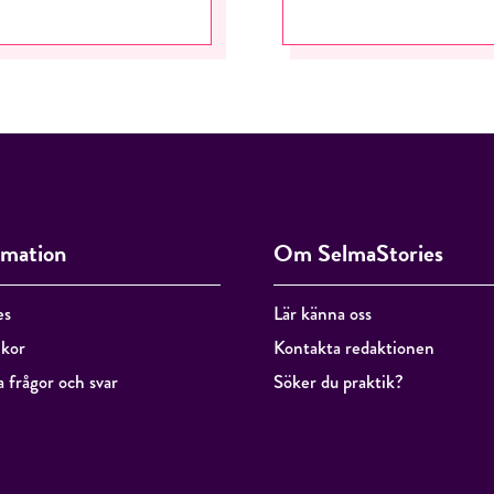
rmation
Om SelmaStories
es
Lär känna oss
lkor
Kontakta redaktionen
a frågor och svar
Söker du praktik?