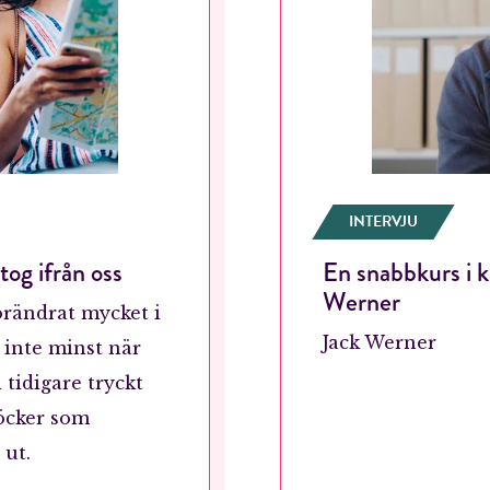
INTERVJU
og ifrån oss
En snabbkurs i k
Werner
örändrat mycket i
Jack Werner
, inte minst när
 tidigare tryckt
böcker som
 ut.