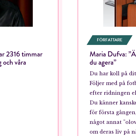
RÖSTA
ÅNGRA OCH STÄNG
FÖRFATTARE
nar 2316 timmar
Maria Dufva: ”Ä
g och våra
du agera”
Du har koll på dit
Följer med på fot
efter ridningen e
Du känner kanske 
för första gången,
något annat ”olov
om deras liv på nä