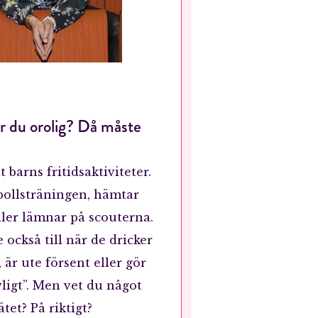
r du orolig? Då måste
t barns fritidsaktiviteter.
bollsträningen, hämtar
ller lämnar på scouterna.
också till när de dricker
 är ute försent eller gör
ligt”. Men vet du något
tet? På riktigt?