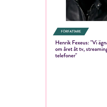
FÖRFATTARE
Henrik Fexeus: "Vi äg
om året åt tv, streamin
telefoner"