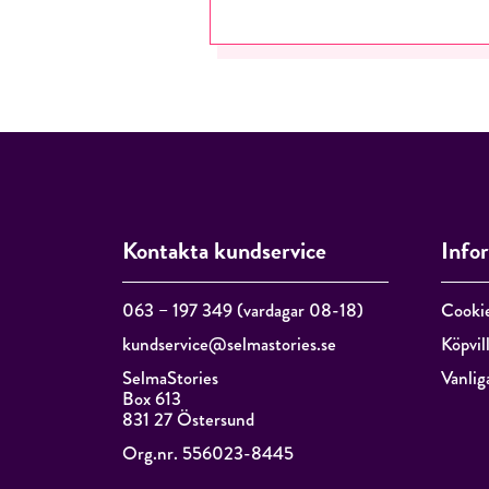
Kontakta kundservice
Info
063 – 197 349 (vardagar 08-18)
Cooki
kundservice@selmastories.se
Köpvil
SelmaStories
Vanlig
Box 613
831 27 Östersund
Org.nr. 556023-8445