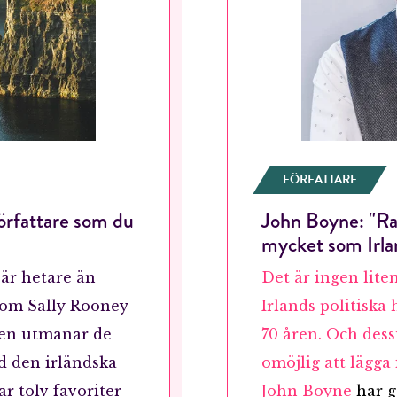
FÖRFATTARE
författare som du
John Boyne: "Rad
mycket som Irla
 är hetare än
Det är ingen liten
som Sally Rooney
Irlands politiska
sen utmanar de
70 åren. Och des
d den irländska
omöjlig att lägga 
ar tolv favoriter
John Boyne
har g