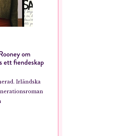
RÖSTA
ÅNGRA OCH STÄNG
y Rooney om
ns ett fiendeskap
nerad. Irländska
generationsroman
n