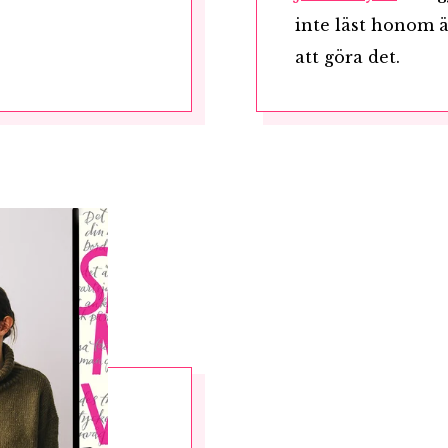
inte läst honom 
att göra det.
RÖSTA
ost*
Jag accepterar villkoren.