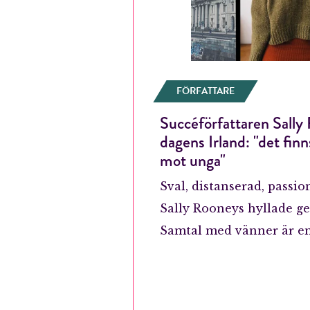
FÖRFATTARE
Succéförfattaren Sall
dagens Irland: "det fin
mot unga"
Sval, distanserad, passio
Sally Rooneys hyllade 
Samtal med vänner är e