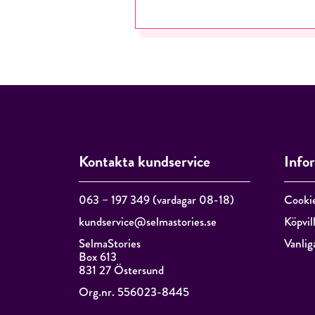
Kontakta kundservice
Info
063 – 197 349 (vardagar 08-18)
Cooki
kundservice@selmastories.se
Köpvil
SelmaStories
Vanlig
Box 613
831 27 Östersund
Org.nr. 556023-8445