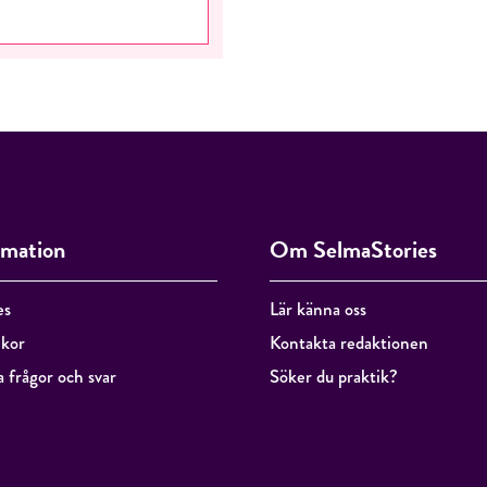
rmation
Om SelmaStories
es
Lär känna oss
lkor
Kontakta redaktionen
a frågor och svar
Söker du praktik?