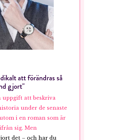
ikalt att förändras så
nd gjort"
 uppgift att beskriva
 historia under de senaste
sutom i en roman som är
ifrån sig. Men
jort det – och har du