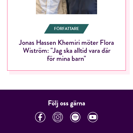
E-post*
FÖRFATTARE
Jag accepterar villkoren.
Jonas Hassen Khemiri möter Flora
Wiström: "Jag ska alltid vara där
RÖSTA
för mina barn"
ÅNGRA OCH STÄNG
Följ oss gärna