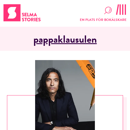
EN PLATS FÖR BOKÄLSKARE
pappaklausulen