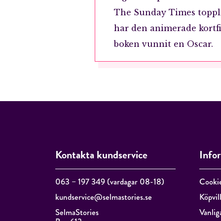
The Sunday Times toppl
har den animerade kortf
boken vunnit en Oscar.
Kontakta kundservice
Info
063 – 197 349 (vardagar 08-18)
Cooki
kundservice@selmastories.se
Köpvil
SelmaStories
Vanlig