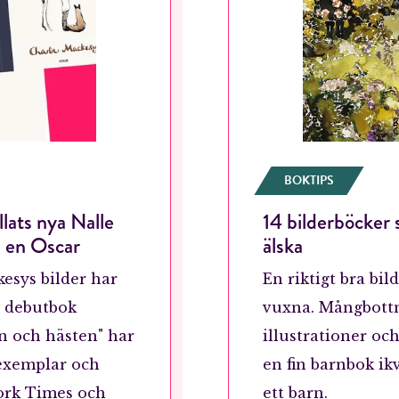
BOKTIPS
ats nya Nalle
14 bilderböcker
RÖSTA
n en Oscar
älska
esys bilder har
En riktigt bra bil
s debutbok
vuxna. Mångbottn
ost*
n och hästen" har
illustrationer oc
 exemplar och
en fin barnbok ik
Jag accepterar villkoren.
York Times och
ett barn.