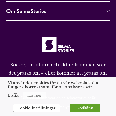
Om SelmaStories
Böcker, författare och aktuella ämnen som
det pratas om – eller kommer att pratas om.
Läs om det först på SelmaStories.
Vi använder cookies för att vår webbplats ska
fungera korrekt samt för att analysera vår
trafik.
Läs mer
© 2026 All information på selmastories.se är
upphovsrättsskyddad. Citera gärna men ange källa
Cookie-inställningar
Godkänn