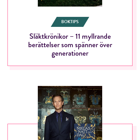
BOKTIPS
Släktkrönikor – 11 myllrande
berättelser som spänner över
RÖSTA
generationer
E-post*
Jag accepterar villkoren.
RÖSTA